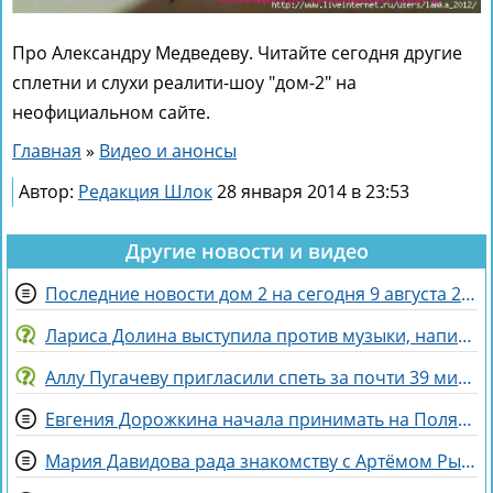
Про Александру Медведеву. Читайте сегодня другие
сплетни и слухи реалити-шоу "дом-2" на
неофициальном сайте.
Главная
»
Видео и анонсы
Автор:
Редакция Шлок
28 января 2014 в 23:53
Другие новости и видео
Последние новости дом 2 на сегодня 9 августа 2026
Лариса Долина выступила против музыки, написанной искусственным интеллектом
Аллу Пугачеву пригласили спеть за почти 39 миллионов рублей
Евгения Дорожкина начала принимать на Поляне первых клиенток
Мария Давидова рада знакомству с Артёмом Рышковским на доме 2