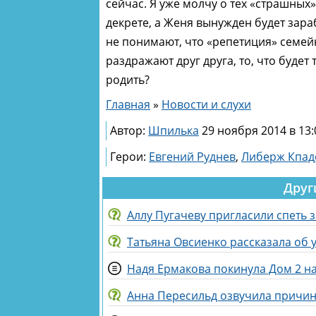
сейчас. Я уже молчу о тех «страшных
декрете, а Женя вынужден будет зар
не понимают, что «репетиция» семейн
раздражают друг друга, то, что будет
родить?
Главная
»
Новости и слухи
Автор:
Шпилька
29 ноября 2014 в 13:
Герои:
Евгений Руднев
,
Либерж Кпад
Друг
Аллу Пугачеву пригласили спеть 
Татьяна Овсиенко рассказала об 
Надя Ермакова покинула Дом 2 на
Анна Пересильд озвучила причин