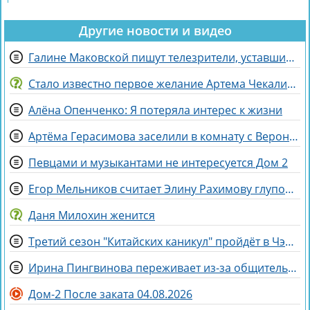
Другие новости и видео
Галине Маковской пишут телезрители, уставшие от Элины Рахимовой
Стало известно первое желание Артема Чекалина при переводе в СИЗО
Алёна Опенченко: Я потеряла интерес к жизни
Артёма Герасимова заселили в комнату с Вероникой Строгановой
Певцами и музыкантами не интересуется Дом 2
Егор Мельников считает Элину Рахимову глупой и профдеформированной
Даня Милохин женится
Третий сезон "Китайских каникул" пройдёт в Чэнду - самом счастливом городе Китая
Ирина Пингвинова переживает из-за общительности дочки Миланы
Дом-2 После заката 04.08.2026