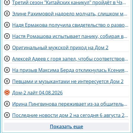
Третий сезон "Китайских каникул" пройдёт в Чэнду - самом счастливом городе Китая
Элине Рахимовой надоело молчать, слишком многое ей запрещают
Надя Ермакова получила свидетельство о разводе и собирается в отпуск
Настя Ромашова испытывает панику, собирая вещи для родов в Бразилии
Оригинальный мужской приход на Дом 2
Алексей Адеев с горя запел, чтобы соответствовать Иване Михайличенко
На призыв Максима Берда откликнулась Ксения Нечаева
Певцами и музыкантами не интересуется Дом 2
Дом-2 лайт 04.08.2026
Ирина Пингвинова переживает из-за общительности дочки Миланы
Последние новости дом 2 на сегодня 6 августа 2026
Показать еще