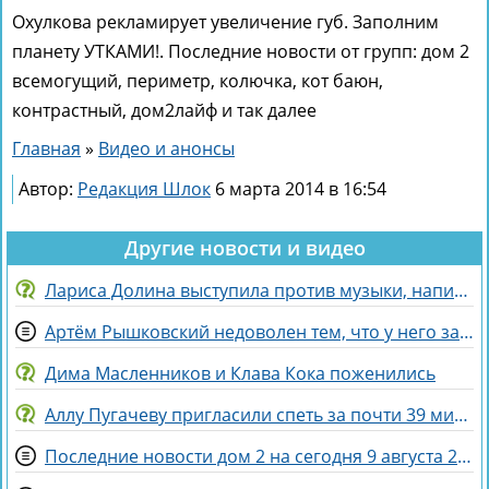
Охулкова рекламирует увеличение губ. Заполним
планету УТКАМИ!. Последние новости от групп: дом 2
всемогущий, периметр, колючка, кот баюн,
контрастный, дом2лайф и так далее
Главная
»
Видео и анонсы
Автор:
Редакция Шлок
6 марта 2014 в 16:54
Другие новости и видео
Лариса Долина выступила против музыки, написанной искусственным интеллектом
Артём Рышковский недоволен тем, что у него забрали баллы в конкурсе "Человек года"
Дима Масленников и Клава Кока поженились
Аллу Пугачеву пригласили спеть за почти 39 миллионов рублей
Последние новости дом 2 на сегодня 9 августа 2026