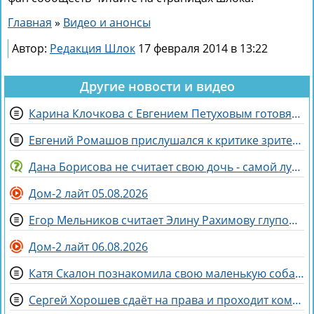
Главная
»
Видео и анонсы
Автор:
Редакция Шлок
17 февраля 2014 в 13:22
Другие новости и видео
Карина Клочкова с Евгением Петуховым готовятся к «Китайским каникулам»
Евгений Ромашов прислушался к критике зрителей Дома 2 и сменил причёску
Дана Борисова не считает свою дочь - самой лучшей дочерью на свете
Дом-2 лайт 05.08.2026
Егор Мельников считает Элину Рахимову глупой и профдеформированной
Дом-2 лайт 06.08.2026
Катя Скалон познакомила свою маленькую собаку Еву с большим другом Женей
Сергей Хорошев сдаёт на права и проходит комиссию