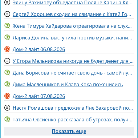
Элину Рахимову объедает на Поляне Карина Клочкова
Сергей Хорошев сходил на свидание с Катей Гориной
Жена Тимура Хайдарова отреагировала на слухи о колдовстве
Лариса Долина выступила против музыки, написанной искусственным интеллектом
Дом-2 лайт 06.08.2026
У Егора Мельникова никогда не будет денег для Вероники Гракович
Дана Борисова не считает свою дочь - самой лучшей дочерью на свете
Дима Масленников и Клава Кока поженились
Дом-2 лайт 07.08.2026
Настя Ромашова предложила Яне Захаровой пожить у неё в гардеробной
Татьяна Овсиенко рассказала об угрозах, полученных мамой
Показать еще