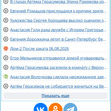
В глазах Артема Герасимова Элина Рахимова из «питбуля» превратилась в «роллы»
Евгений Ромашов прислушался к критике зрителей Дома 2 и сменил причёску
Художества Сергея Хорошева высоко оценили зрители дома 2
Анастасия Голд рада дружбе с Игорем Григорьевым
Евгения Дорожкина летит в Санкт-Петербург без мужа на несколько дней
Дом-2 После заката 06.08.2026
Егор Мельников отправился домой уговаривать родителей на знакомство с Вероникой Гракович
Артёма Герасимова заселили в комнату с Вероникой Строгановой
Анастасия Волочкова сделала неожиданное заявление о дочери
Артём Герасимов не собирается жениться на Веронике Строгановой
Показать еще