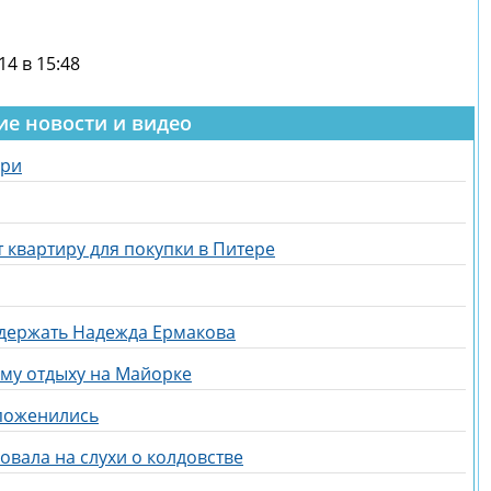
14 в 15:48
ие новости и видео
ери
 квартиру для покупки в Питере
держать Надежда Ермакова
ому отдыху на Майорке
 поженились
вала на слухи о колдовстве