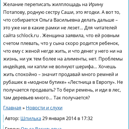
Желание переписать жилплощадь на Ирину
Потапову, родную сестру Саши, это ягодки. А вот то,
что собирается Ольга Васильевна делать дальше –
это уже ни в какие рамки не лезет… Для читателей
сайта schlock.ru . Женщина заявила, что ей ровным
счетом плевать, что у сына скоро родится ребенок,
что ему с женой негде жить, и что денег у него ни на
жизнь, ни уж тем более на алименты, нет. Проблемы
индейцев, ни капли не волнуют шерифа… Хочешь
жить спокойно – значит продавай много ремней и
рубашек в «модном бутике» «Лестница в Европу». Не
получается продавать? То бери ремень, и иди в лес,
там деревьев много… Так получается?
Главная
»
Новости и слухи
Автор:
Шпилька
29 января 2014 в 17:32
Герои:
Ольга Васильевна