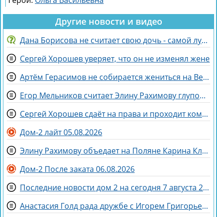
Другие новости и видео
Дана Борисова не считает свою дочь - самой лучшей дочерью на свете
Сергей Хорошев уверяет, что он не изменял жене
Артём Герасимов не собирается жениться на Веронике Строгановой
Егор Мельников считает Элину Рахимову глупой и профдеформированной
Сергей Хорошев сдаёт на права и проходит комиссию
Дом-2 лайт 05.08.2026
Элину Рахимову объедает на Поляне Карина Клочкова
Дом-2 После заката 06.08.2026
Последние новости дом 2 на сегодня 7 августа 2026
Анастасия Голд рада дружбе с Игорем Григорьевым