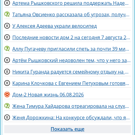
Артема Рышковского решила поддержать Надежда Ермакова
Татьяна Овсиенко рассказала об угрозах, полученных мамой
У Алексея Адеева украли велосипед
Последние новости дом 2 на сегодня 7 августа 2026
Аллу Пугачеву пригласили спеть за почти 39 миллионов рублей
Артём Рышковский недоволен тем, что у него забрали баллы в конкурсе "Человек года"
Никита Гуранда радуется семейному отдыху на Майорке
Карина Клочкова с Евгением Петуховым готовятся к «Китайским каникулам»
Дом-2 Новая жизнь 06.08.2026
Жена Тимура Хайдарова отреагировала на слухи о колдовстве
Женя Дорожкина: На конкурсе обсуждали, что я злая и мстительная
Показать еще