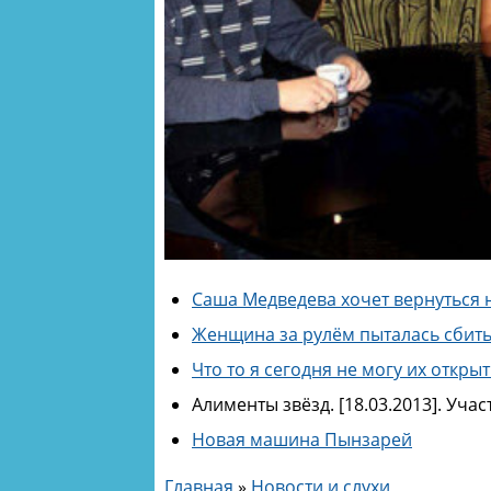
Саша Медведева хочет вернуться 
Женщина за рулём пыталась сбит
Что то я сегодня не могу их откры
Алименты звёзд. [18.03.2013]. Уча
Новая машина Пынзарей
Главная
»
Новости и слухи