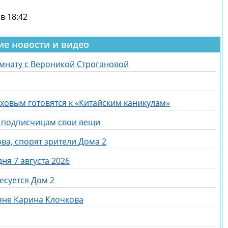
в 18:42
ие новости и видео
омнату с Вероникой Строгановой
ховым готовятся к «Китайским каникулам»
ь подписчицам свои вещи
ва, спорят зрители Дома 2
ня 7 августа 2026
есуется Дом 2
яне Карина Клочкова