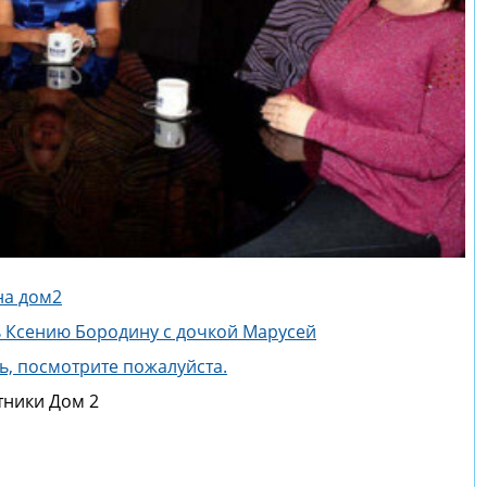
на дом2
ь Ксению Бородину с дочкой Марусей
ть, посмотрите пожалуйста.
стники Дом 2