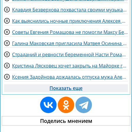
Клавдия Безверхова похвастала своими музыкальными успехами
Как выяснились ночные приключения Алексея Адеева, спасающего мир поэзией
Советы Евгения Ромашова не помогли Максу Берду задержаться на Доме 2
Галина Маковская пригласила Матвея Осинина на стендап
Страданий и ревности беременной Насти Ромашовой не понимает Яна Фиткевич
Кристина Лясковец хочет закрыть на Майорке гештальт
Ксения Задойнова дождалась отпуска мужа Александра
Показать еще
Поделись мнением