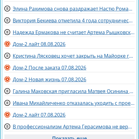
Элина Рахимова снова раздражает Настю Ромашову, флиртуя с её мужем Евгением
Виктория Бекиева отметила 4 года сотрудничества с Домом 2
Надежда Ермакова не считает Артема Рышковского «таблеткой» от неудачных отношений
Дом-2 лайт 08.08.2026
Кристина Лясковец хочет закрыть на Майорке гештальт
Дом-2 После заката 07.08.2026
Дом-2 Новая жизнь 07.08.2026
Галина Маковская пригласила Матвея Осинина на стендап
Ивана Михайличенко отказалась уходить с проекта за Алексеем Адеевым
Дом-2 лайт 07.08.2026
В профессионализм Артема Герасимова не верят зрители Дома 2
Показать еще