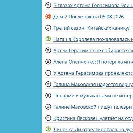
В глазах Артема Герасимова Элин
Дом-2 После заката 05.08.2026
Третий сезон "Китайских каникул"
Наташа Королева пожаловалась н
Артём Герасимов не собирается 
Алёна Опенченко: Я потеряла инт
Певцами и музыкантами не интер
Галине Маковской пишут телезри
Кристина Лясковец улетает на от