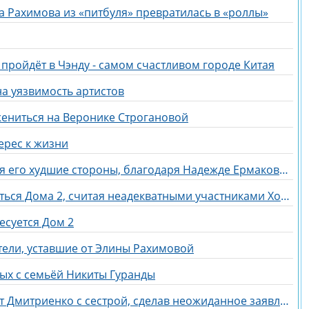
а Рахимова из «питбуля» превратилась в «роллы»
 пройдёт в Чэнду - самом счастливом городе Китая
а уязвимость артистов
жениться на Веронике Строгановой
ерес к жизни
У Артема Герасимова проявляются его худшие стороны, благодаря Надежде Ермаковой
Галина Маковская надеется вернуться Дома 2, считая неадекватными участниками Хорошева, Адеева и Рахимову
есуется Дом 2
тели, уставшие от Элины Рахимовой
дых с семьёй Никиты Гуранды
Линочка Ли отреагировала на дуэт Дмитриенко с сестрой, сделав неожиданное заявление