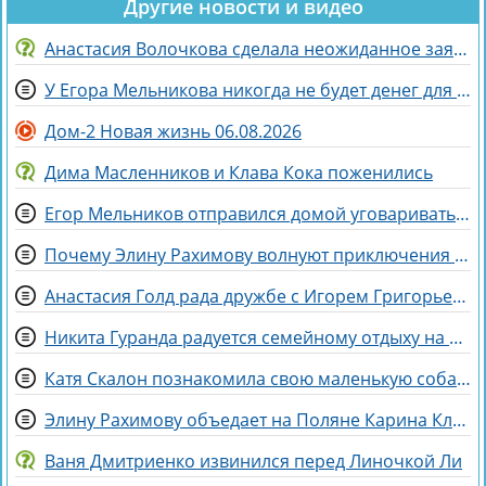
Другие новости и видео
Анастасия Волочкова сделала неожиданное заявление о дочери
У Егора Мельникова никогда не будет денег для Вероники Гракович
Дом-2 Новая жизнь 06.08.2026
Дима Масленников и Клава Кока поженились
Егор Мельников отправился домой уговаривать родителей на знакомство с Вероникой Гракович
Почему Элину Рахимову волнуют приключения Ермаковой в шкафу
Анастасия Голд рада дружбе с Игорем Григорьевым
Никита Гуранда радуется семейному отдыху на Майорке
Катя Скалон познакомила свою маленькую собаку Еву с большим другом Женей
Элину Рахимову объедает на Поляне Карина Клочкова
Ваня Дмитриенко извинился перед Линочкой Ли