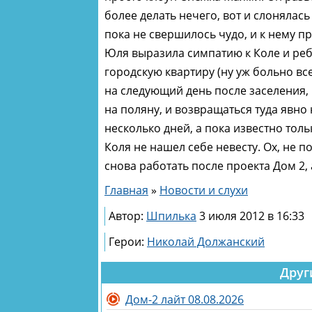
более делать нечего, вот и слонялась
пока не свершилось чудо, и к нему п
Юля выразила симпатию к Коле и реб
городскую квартиру (ну уж больно вс
на следующий день после заселения,
на поляну, и возвращаться туда явно
несколько дней, а пока известно толь
Коля не нашел себе невесту. Ох, не 
снова работать после проекта Дом 2,
Главная
»
Новости и слухи
Автор:
Шпилька
3 июля 2012 в 16:33
Герои:
Николай Должанский
Друг
Дом-2 лайт 08.08.2026