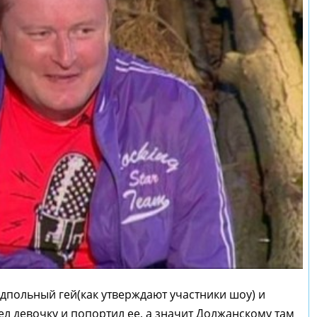
одпольный гей(как утверждают участники шоу) и
л девочку и попортил ее, а значит Должанскому там