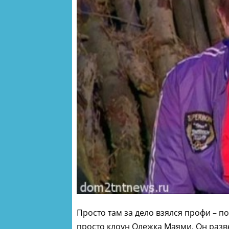
Просто там за дело взялся профи – п
просто клоун Олежка Маями. Он разве