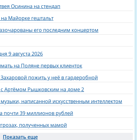
твея Осинина на стендап
 на Майорке гештальт
азочарованы его последним концертом
ня 9 августа 2026
мать на Поляне первых клиенток
Захаровой пожить у неё в гардеробной
 с Артёмом Рышковским на доме 2
 музыки, написанной искусственным интеллектом
за почти 39 миллионов рублей
угрозах, полученных мамой
Показать еще