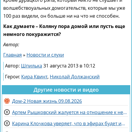
кроме дурацкого рэпа, который никто не слушает и
волшебствоуальных домогательств, которые мы уже
100 раз видели, он больше ни на что не способен.
Как думаете – Коляну пора домой или пусть еще
немного покуражится?
Автор:
Главная
»
Новости и слухи
Автор:
Шпилька
31 августа 2013 в 10:12
Герои:
Кира Квинт
,
Николай Должанский
Другие новости и видео
Дом-2 Новая жизнь 09.08.2026
Артем Рышковский жалуется на отношение к нему Гракович и Герасимова
Карина Клочкова уверяет, что в эфирах будет интересна её пара с Евгением Петуховым