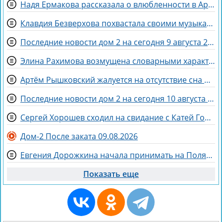
Надя Ермакова рассказала о влюбленности в Артёма Рышковского
Клавдия Безверхова похвастала своими музыкальными успехами
Последние новости дом 2 на сегодня 9 августа 2026
Элина Рахимова возмущена словарными характеристиками со стороны Насти Ромашовой
Артём Рышковский жалуется на отсутствие сна из-за Нади Ермаковой
Последние новости дом 2 на сегодня 10 августа 2026
Сергей Хорошев сходил на свидание с Катей Гориной
Дом-2 После заката 09.08.2026
Евгения Дорожкина начала принимать на Поляне первых клиенток
Показать еще