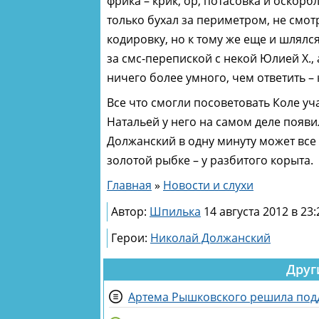
фрика – крик, ор, потасовка и оскор
только бухал за периметром, не смот
кодировку, но к тому же еще и шлялс
за смс-перепиской с некой Юлией Х., 
ничего более умного, чем ответить – к
Все что смогли посоветовать Коле уча
Натальей у него на самом деле появ
Должанский в одну минуту может все п
золотой рыбке – у разбитого корыта.
Главная
»
Новости и слухи
Автор:
Шпилька
14 августа 2012 в 23:
Герои:
Николай Должанский
Друг
Артема Рышковского решила под