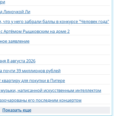
ери
ед Линочкой Ли
 что у него забрали баллы в конкурсе "Человек года"
 с Артёмом Рышковским на доме 2
ное заявление
ня 8 августа 2026
за почти 39 миллионов рублей
 квартиру для покупки в Питере
 музыки, написанной искусственным интеллектом
азочарованы его последним концертом
Показать еще