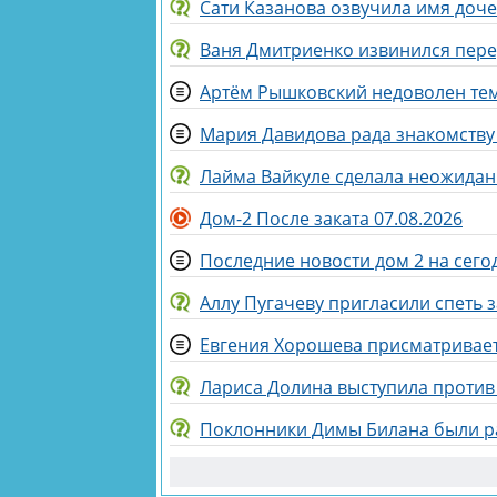
Сати Казанова озвучила имя доч
Ваня Дмитриенко извинился пер
Артём Рышковский недоволен тем,
Мария Давидова рада знакомству
Лайма Вайкуле сделала неожидан
Дом-2 После заката 07.08.2026
Последние новости дом 2 на сегод
Аллу Пугачеву пригласили спеть 
Евгения Хорошева присматривает
Лариса Долина выступила против
Поклонники Димы Билана были р