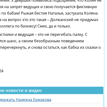
бления. У девушки появились подозрения, что Колян не
ря на запрет ведущих и свою получается фиктивную
я по бабам! Рыжая бестия Наталья, застукала Коляна
а на вопрос кто это такая – Должанский не придумал
оллега по бизнесу! Смех, да и только.
стники и ведущая – это не перегибать палку. С
ился шанс, а своим безобразным поведением
еречеркнуть, и снова остаться, как бабка из сказки о
24
ие новости и видео
держать Надежда Ермакова