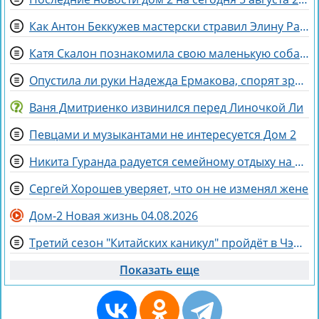
Как Антон Беккужев мастерски стравил Элину Рахимову и Веронику Гракович
Катя Скалон познакомила свою маленькую собаку Еву с большим другом Женей
Опустила ли руки Надежда Ермакова, спорят зрители Дома 2
Ваня Дмитриенко извинился перед Линочкой Ли
Певцами и музыкантами не интересуется Дом 2
Никита Гуранда радуется семейному отдыху на Майорке
Сергей Хорошев уверяет, что он не изменял жене
Дом-2 Новая жизнь 04.08.2026
Третий сезон "Китайских каникул" пройдёт в Чэнду - самом счастливом городе Китая
Показать еще