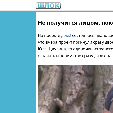
Не получится лицом, пок
На проекте
дом2
состоялось плановое
что вчера проект покинули сразу дво
Юля Щаулина, то одиночки из женско
оставить в периметре сразу двоих па