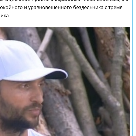
покойного и уравновешенного бездельника с тремя
ика.