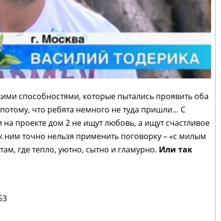
кими способностями, которые пытались проявить оба
 потому, что ребята немного не туда пришли… С
и на проекте дом 2 не ищут любовь, а ищут счастливое
 к ним точно нельзя применить поговорку – «с милым
там, где тепло, уютно, сытно и гламурно.
Или так
53