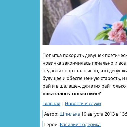
Попытка покорить девушек поэтичес
новичка закончилась печально и все
недавних пор стало ясно, что девушк
будущее и обеспеченную старость, и
рай и в шалаше», для этих рай только 
показалось только мне?
Главная
»
Новости и слухи
Автор:
Шпилька
16 августа 2013 в 13:
Герои:
Василий Тодерика