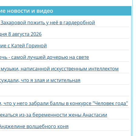
ие новости и видео
Захаровой пожить у неё в гардеробной
ня 8 августа 2026
ие с Катей Гориной
очь - самой лучшей дочерью на свете
 музыки, написанной искусственным интеллектом
уждали, что я злая и мстительная
 что у него забрали баллы в конкурсе "Человек года"
екаться из-за беременности жены Анастасии
 Анджелине волшебного коня