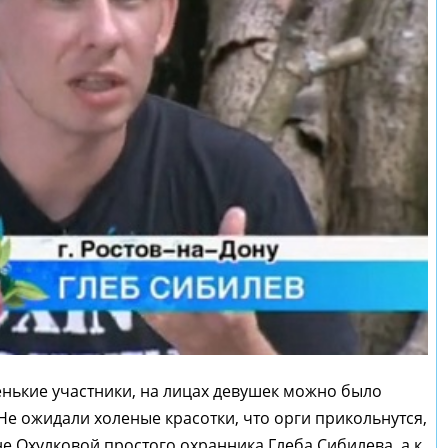
енькие участники, на лицах девушек можно было
Не ожидали холеные красотки, что орги прикольнутся,
не Охулковой простого охранника Глеба Сибилева, а к