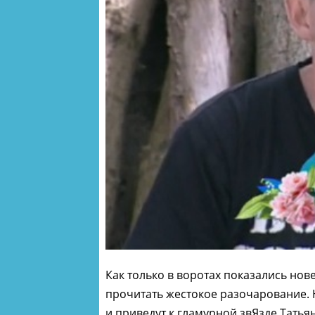
Как только в воротах показались нов
прочитать жестокое разочарование. 
и приведут к гламурной звЯзде Татья