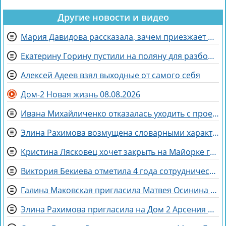
Другие новости и видео
Мария Давидова рассказала, зачем приезжает на Дом 2 к Рышковскому
Екатерину Горину пустили на поляну для разборок с парой Хорошевых
Алексей Адеев взял выходные от самого себя
Дом-2 Новая жизнь 08.08.2026
Ивана Михайличенко отказалась уходить с проекта за Алексеем Адеевым
Элина Рахимова возмущена словарными характеристиками со стороны Насти Ромашовой
Кристина Лясковец хочет закрыть на Майорке гештальт
Виктория Бекиева отметила 4 года сотрудничества с Домом 2
Галина Маковская пригласила Матвея Осинина на стендап
Элина Рахимова пригласила на Дом 2 Арсения Колеганова