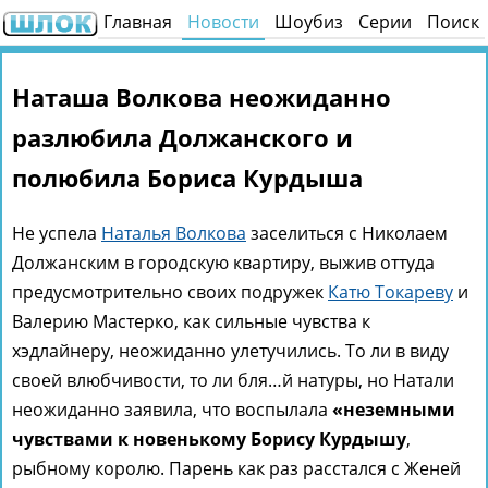
Главная
Новости
Шоубиз
Серии
Поиск
Наташа Волкова неожиданно
разлюбила Должанского и
полюбила Бориса Курдыша
Не успела
Наталья Волкова
заселиться с Николаем
Должанским в городскую квартиру, выжив оттуда
предусмотрительно своих подружек
Катю Токареву
и
Валерию Мастерко, как сильные чувства к
хэдлайнеру, неожиданно улетучились. То ли в виду
своей влюбчивости, то ли бля…й натуры, но Натали
неожиданно заявила, что воспылала
«неземными
чувствами к новенькому Борису Курдышу
,
рыбному королю. Парень как раз расстался с Женей