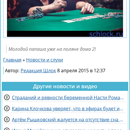
Молодой папаша уже на поляне дома 2!
Главная
»
Новости и слухи
Автор:
Редакция Шлок
8 апреля 2015 в 12:37
Другие новости и видео
Страданий и ревности беременной Насти Ромашовой не понимает Яна Фиткевич
Карина Клочкова уверяет, что в эфирах будет интересна её пара с Евгением Петуховым
Артём Рышковский жалуется на отсутствие сна из-за Нади Ермаковой