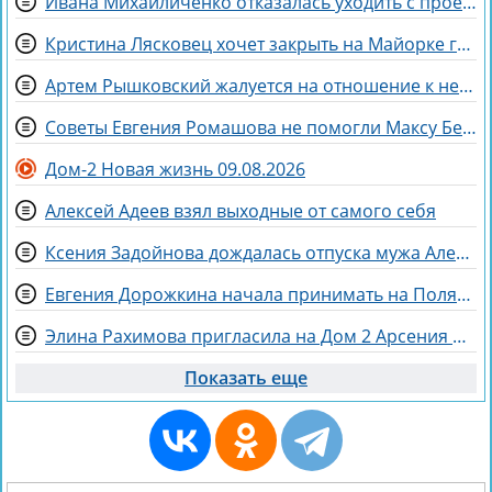
Ивана Михайличенко отказалась уходить с проекта за Алексеем Адеевым
Кристина Лясковец хочет закрыть на Майорке гештальт
Артем Рышковский жалуется на отношение к нему Гракович и Герасимова
Советы Евгения Ромашова не помогли Максу Берду задержаться на Доме 2
Дом-2 Новая жизнь 09.08.2026
Алексей Адеев взял выходные от самого себя
Ксения Задойнова дождалась отпуска мужа Александра
Евгения Дорожкина начала принимать на Поляне первых клиенток
Элина Рахимова пригласила на Дом 2 Арсения Колеганова
Показать еще