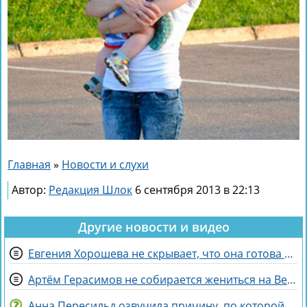
Главная
»
Новости и слухи
Автор:
Редакция Шлок
6 сентября 2013 в 22:13
Другие новости и видео
Евгения Хорошева не скрывает, что она готова идти по головам ради победы
Артём Герасимов не собирается жениться на Веронике Строгановой
Анна Пересильд озвучила причину, по которой она выбрала курс Дарьи Мороз