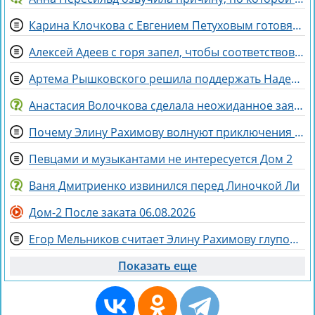
Карина Клочкова с Евгением Петуховым готовятся к «Китайским каникулам»
Алексей Адеев с горя запел, чтобы соответствовать Иване Михайличенко
Артема Рышковского решила поддержать Надежда Ермакова
Анастасия Волочкова сделала неожиданное заявление о дочери
Почему Элину Рахимову волнуют приключения Ермаковой в шкафу
Певцами и музыкантами не интересуется Дом 2
Ваня Дмитриенко извинился перед Линочкой Ли
Дом-2 После заката 06.08.2026
Егор Мельников считает Элину Рахимову глупой и профдеформированной
Показать еще