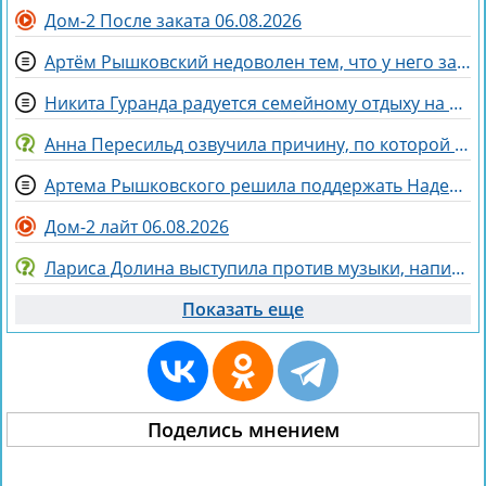
Дом-2 После заката 06.08.2026
Артём Рышковский недоволен тем, что у него забрали баллы в конкурсе "Человек года"
Никита Гуранда радуется семейному отдыху на Майорке
Анна Пересильд озвучила причину, по которой она выбрала курс Дарьи Мороз
Артема Рышковского решила поддержать Надежда Ермакова
Дом-2 лайт 06.08.2026
Лариса Долина выступила против музыки, написанной искусственным интеллектом
Показать еще
Поделись мнением