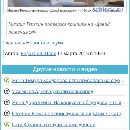
Михаил Терехин подвергся критике на «Давай
поженимся!»
Главная
»
Новости и слухи
Автор:
Редакция Шлок
17 марта 2015 в 10:23
Другие новости и видео
Жена Тимура Хайдарова отреагировала на слухи о колдовстве
У Алексея Адеева украли велосипед
Женя Дорожкина: На конкурсе обсуждали, что я злая и мстительная
Евгений Ромашов прислушался к критике зрителей Дома 2 и сменил причёску
Сати Казанова озвучила имя дочери