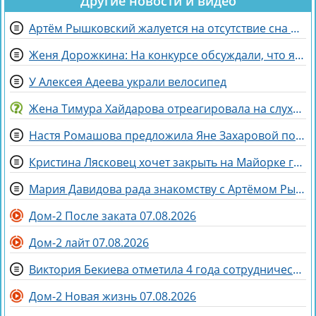
Другие новости и видео
Артём Рышковский жалуется на отсутствие сна из-за Нади Ермаковой
Женя Дорожкина: На конкурсе обсуждали, что я злая и мстительная
У Алексея Адеева украли велосипед
Жена Тимура Хайдарова отреагировала на слухи о колдовстве
Настя Ромашова предложила Яне Захаровой пожить у неё в гардеробной
Кристина Лясковец хочет закрыть на Майорке гештальт
Мария Давидова рада знакомству с Артёмом Рышковским на доме 2
Дом-2 После заката 07.08.2026
Дом-2 лайт 07.08.2026
Виктория Бекиева отметила 4 года сотрудничества с Домом 2
Дом-2 Новая жизнь 07.08.2026