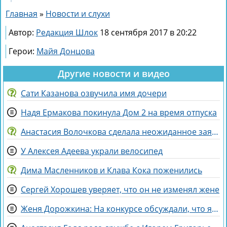
Главная
»
Новости и слухи
Автор:
Редакция Шлок
18 сентября 2017 в 20:22
Герои:
Майя Донцова
Другие новости и видео
Сати Казанова озвучила имя дочери
Надя Ермакова покинула Дом 2 на время отпуска
Анастасия Волочкова сделала неожиданное заявление о дочери
У Алексея Адеева украли велосипед
Дима Масленников и Клава Кока поженились
Сергей Хорошев уверяет, что он не изменял жене
Женя Дорожкина: На конкурсе обсуждали, что я злая и мстительная