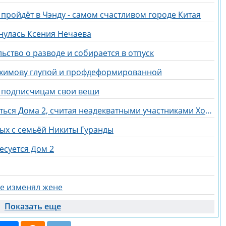
 пройдёт в Чэнду - самом счастливом городе Китая
нулась Ксения Нечаева
ьство о разводе и собирается в отпуск
ахимову глупой и профдеформированной
ь подписчицам свои вещи
Галина Маковская надеется вернуться Дома 2, считая неадекватными участниками Хорошева, Адеева и Рахимову
дых с семьёй Никиты Гуранды
есуется Дом 2
не изменял жене
Показать еще