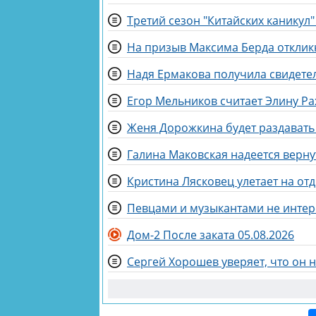
Третий сезон "Китайских каникул"
На призыв Максима Берда отклик
Надя Ермакова получила свидетел
Егор Мельников считает Элину Р
Женя Дорожкина будет раздават
Кристина Лясковец улетает на от
Певцами и музыкантами не интер
Дом-2 После заката 05.08.2026
Сергей Хорошев уверяет, что он 