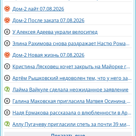
Дом-2 лайт 07.08.2026
Дом-2 После заката 07.08.2026
У Алексея Адеева украли велосипед
Элина Рахимова снова раздражает Настю Ромашову, флиртуя с её мужем Евгением
Дом-2 Новая жизнь 07.08.2026
Кристина Лясковец хочет закрыть на Майорке гештальт
Артём Рышковский недоволен тем, что у него забрали баллы в конкурсе "Человек года"
Лайма Вайкуле сделала неожиданное заявление
Галина Маковская пригласила Матвея Осинина на стендап
Надя Ермакова рассказала о влюбленности в Артёма Рышковского
Аллу Пугачеву пригласили спеть за почти 39 миллионов рублей
Показать еще