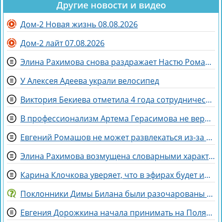
Другие новости и видео
Дом-2 Новая жизнь 08.08.2026
Дом-2 лайт 07.08.2026
Элина Рахимова снова раздражает Настю Ромашову, флиртуя с её мужем Евгением
У Алексея Адеева украли велосипед
Виктория Бекиева отметила 4 года сотрудничества с Домом 2
В профессионализм Артема Герасимова не верят зрители Дома 2
Евгений Ромашов не может развлекаться из-за беременности жены Анастасии
Элина Рахимова возмущена словарными характеристиками со стороны Насти Ромашовой
Карина Клочкова уверяет, что в эфирах будет интересна её пара с Евгением Петуховым
Поклонники Димы Билана были разочарованы его последним концертом
Евгения Дорожкина начала принимать на Поляне первых клиенток