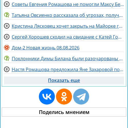
Советы Евгения Ромашова не помогли Максу Берду задержаться на Доме 2
Татьяна Овсиенко рассказала об угрозах, полученных мамой
Кристина Лясковец хочет закрыть на Майорке гештальт
Сергей Хорошев сходил на свидание с Катей Гориной
Дом-2 Новая жизнь 08.08.2026
Поклонники Димы Билана были разочарованы его последним концертом
Настя Ромашова предложила Яне Захаровой пожить у неё в гардеробной
Показать еще
Поделись мнением