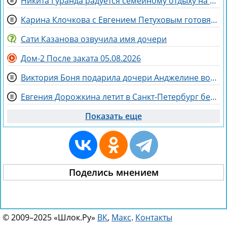
Никита Гуранда радуется семейному отдыху на Майорке
Карина Клочкова с Евгением Петуховым готовятся к «Китайским каникулам»
Сати Казанова озвучила имя дочери
Дом-2 После заката 05.08.2026
Виктория Боня подарила дочери Анджелине волшебного коня
Евгения Дорожкина летит в Санкт-Петербург без мужа на несколько дней
Показать еще
Поделись мнением
© 2009–2025 «Шлок.Ру»
ВК
,
Макс
.
Контакты