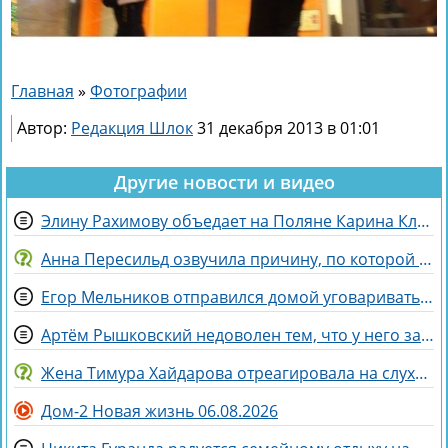
Главная
»
Фотографии
Автор:
Редакция Шлок
31 декабря 2013 в 01:01
Другие новости и видео
Элину Рахимову объедает на Поляне Карина Клочкова
Анна Пересильд озвучила причину, по которой она выбрала курс Дарьи Мороз
Егор Мельников отправился домой уговаривать родителей на знакомство с Вероникой Гракович
Артём Рышковский недоволен тем, что у него забрали баллы в конкурсе "Человек года"
Жена Тимура Хайдарова отреагировала на слухи о колдовстве
Дом-2 Новая жизнь 06.08.2026