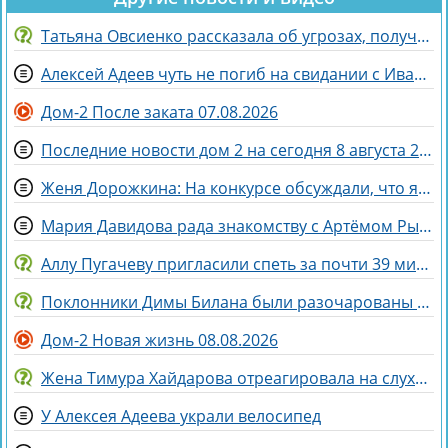
Татьяна Овсиенко рассказала об угрозах, полученных мамой
Алексей Адеев чуть не погиб на свидании с Иваной Михайличенко
Дом-2 После заката 07.08.2026
Последние новости дом 2 на сегодня 8 августа 2026
Женя Дорожкина: На конкурсе обсуждали, что я злая и мстительная
Мария Давидова рада знакомству с Артёмом Рышковским на доме 2
Аллу Пугачеву пригласили спеть за почти 39 миллионов рублей
Поклонники Димы Билана были разочарованы его последним концертом
Дом-2 Новая жизнь 08.08.2026
Жена Тимура Хайдарова отреагировала на слухи о колдовстве
У Алексея Адеева украли велосипед