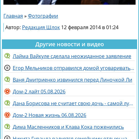
Главная
»
Фотографии
Автор:
Редакция Шлок
12 февраля 2014 в 01:24
Другие новости и видео
Лайма Вайкуле сделала неожиданное заявление
Егор Мельников отправился домой уговаривать родителей на знакомство с Вероникой Гракович
Ваня Дмитриенко извинился перед Линочкой Ли
Дом-2 лайт 05.08.2026
Дана Борисова не считает свою дочь - самой лучшей дочерью на свете
Дом-2 Новая жизнь 06.08.2026
Дима Масленников и Клава Кока поженились
Никита Гуранда радуется семейному отдыху на Майорке