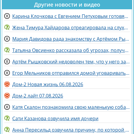
Другие новости и видео
Карина Клочкова с Евгением Петуховым готовятся к «Китайским каникулам»
Жена Тимура Хайдарова отреагировала на слухи о колдовстве
Мария Давидова рада знакомству с Артёмом Рышковским на доме 2
Татьяна Овсиенко рассказала об угрозах, полученных мамой
Артём Рышковский недоволен тем, что у него забрали баллы в конкурсе "Человек года"
Егор Мельников отправился домой уговаривать родителей на знакомство с Вероникой Гракович
Дом-2 Новая жизнь 06.08.2026
Дом-2 лайт 07.08.2026
Катя Скалон познакомила свою маленькую собаку Еву с большим другом Женей
Сати Казанова озвучила имя дочери
Анна Пересильд озвучила причину, по которой она выбрала курс Дарьи Мороз