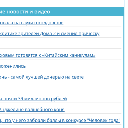
ие новости и видео
вала на слухи о колдовстве
критике зрителей Дома 2 и сменил причёску
ховым готовятся к «Китайским каникулам»
 поженились
очь - самой лучшей дочерью на свете
за почти 39 миллионов рублей
 Анджелине волшебного коня
 что у него забрали баллы в конкурсе "Человек года"