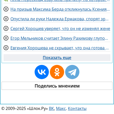
На призыв Максима Берда откликнулась Ксения Нечаева
Опустила ли руки Надежда Ермакова, спорят зрители Дома 2
Сергей Хорошев уверяет, что он не изменял жене
Егор Мельников считает Элину Рахимову глупой и профдеформированной
Евгения Хорошева не скрывает, что она готова идти по головам ради победы
Показать еще
Поделись мнением
© 2009–2025 «Шлок.Ру»
ВК
,
Макс
.
Контакты