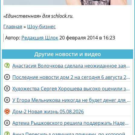
«Единственная» для schlock.ru.
Главная
»
Шоу-бизнес
Автор:
Редакция Шлок
20 февраля 2014 в 16:23
Другие новости и видео
Анастасия Волочкова сделала неожиданное заявление о дочери
Последние новости дом 2 на сегодня 6 августа 2026
Художества Сергея Хорошева высоко оценили зрители дома 2
У Егора Мельникова никогда не будет денег для Вероники Гракович
Дом-2 Новая жизнь 05.08.2026
Артема Рышковского решила поддержать Надежда Ермакова
Анна Пересильд озвучила причину, по которой она выбрала курс Дарьи Мороз