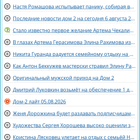
Настя Ромашова испытывает панику, собирая вещи для родов в Бразилии
Последние новости дом 2 на сегодня 6 августа 2026
Стало известно первое желание Артема Чекалина при переводе в СИЗО
В глазах Артема Герасимова Элина Рахимова из «питбуля» превратилась в «роллы»
Никита Гуранда радуется семейному отдыху на Майорке
Как Антон Беккужев мастерски стравил Элину Рахимову и Веронику Гракович
Оригинальный мужской приход на Дом 2
Дмитрий Луковкин возьмёт на обеспечение 1 девушку
Дом-2 лайт 05.08.2026
Женя Дорожкина будет раздавать подписчицам свои вещи
Художества Сергея Хорошева высоко оценили зрители дома 2
Кристина Лясковец улетает на отдых с семьёй Никиты Гуранды