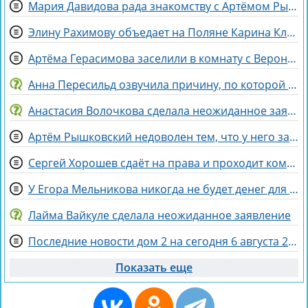
Мария Давидова рада знакомству с Артёмом Рышковским на доме 2
Элину Рахимову объедает на Поляне Карина Клочкова
Артёма Герасимова заселили в комнату с Вероникой Строгановой
Анна Пересильд озвучила причину, по которой она выбрала курс Дарьи Мороз
Анастасия Волочкова сделала неожиданное заявление о дочери
Артём Рышковский недоволен тем, что у него забрали баллы в конкурсе "Человек года"
Сергей Хорошев сдаёт на права и проходит комиссию
У Егора Мельникова никогда не будет денег для Вероники Гракович
Лайма Вайкуле сделала неожиданное заявление
Последние новости дом 2 на сегодня 6 августа 2026
Показать еще