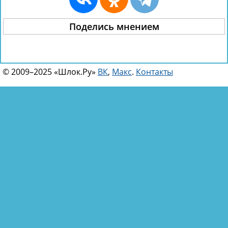
Поделись мнением
© 2009–2025 «Шлок.Ру»
ВК
,
Макс
.
Контакты