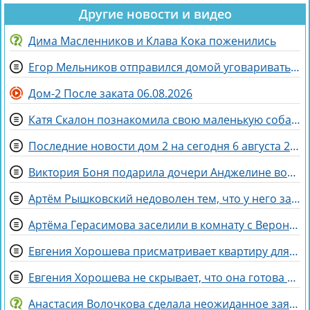
Другие новости и видео
Дима Масленников и Клава Кока поженились
Егор Мельников отправился домой уговаривать родителей на знакомство с Вероникой Гракович
Дом-2 После заката 06.08.2026
Катя Скалон познакомила свою маленькую собаку Еву с большим другом Женей
Последние новости дом 2 на сегодня 6 августа 2026
Виктория Боня подарила дочери Анджелине волшебного коня
Артём Рышковский недоволен тем, что у него забрали баллы в конкурсе "Человек года"
Артёма Герасимова заселили в комнату с Вероникой Строгановой
Евгения Хорошева присматривает квартиру для покупки в Питере
Евгения Хорошева не скрывает, что она готова идти по головам ради победы
Анастасия Волочкова сделала неожиданное заявление о дочери