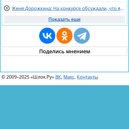
Женя Дорожкина: На конкурсе обсуждали, что я злая и мстительная
Показать еще
Поделись мнением
© 2009–2025 «Шлок.Ру»
ВК
,
Макс
.
Контакты