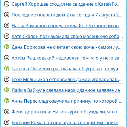
Сергей Хорошев сходил на свидание с Катей Гориной
Последние новости дом 2 на сегодня 7 августа 2026
Настя Ромашова предложила Яне Захаровой пожить у неё в гардеробной
Катя Скалон познакомила свою маленькую собаку Еву с большим другом Женей
Дана Борисова не считает свою дочь - самой лучшей дочерью на свете
Артём Рышковский недоволен тем, что у него забрали баллы в конкурсе "Человек года"
Татьяна Овсиенко рассказала об угрозах, полученных мамой
Егор Мельников отправился домой уговаривать родителей на знакомство с Вероникой Гракович
Лайма Вайкуле сделала неожиданное заявление
Анна Пересильд озвучила причину, по которой она выбрала курс Дарьи Мороз
Женя Дорожкина: На конкурсе обсуждали, что я злая и мстительная
Евгений Ромашов прислушался к критике зрителей Дома 2 и сменил причёску