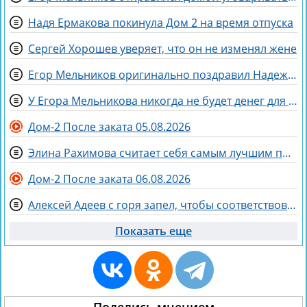
Надя Ермакова покинула Дом 2 на время отпуска
Сергей Хорошев уверяет, что он не изменял жене
Егор Мельников оригинально поздравил Надежду Ермакову с разводом
У Егора Мельникова никогда не будет денег для Вероники Гракович
Дом-2 После заката 05.08.2026
Элина Рахимова считает себя самым лучшим подарком на день рождения
Дом-2 После заката 06.08.2026
Алексей Адеев с горя запел, чтобы соответствовать Иване Михайличенко
Показать еще
Поделись мнением