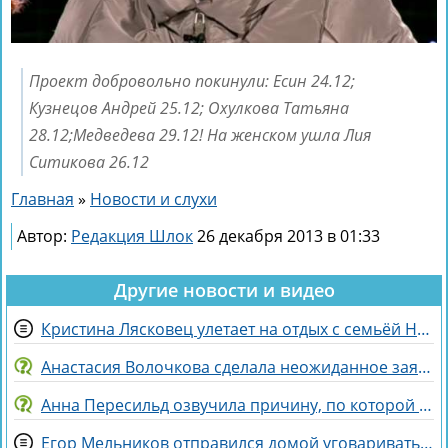
Проект добровольно покинули: Есин 24.12;
Кузнецов Андрей 25.12; Охулкова Татьяна
28.12;Медведева 29.12! На женском ушла Лия
Ситикова 26.12
Главная
»
Новости и слухи
Автор:
Редакция Шлок
26 декабря 2013 в 01:33
Другие новости и видео
Кристина Лясковец улетает на отдых с семьёй Никиты Гуранды
Анастасия Волочкова сделала неожиданное заявление о дочери
Анна Пересильд озвучила причину, по которой она выбрала курс Дарьи Мороз
Егор Мельников отправился домой уговаривать родителей на знакомство с Вероникой Гракович