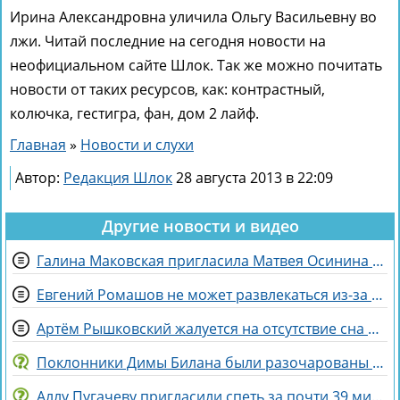
Ирина Александровна уличила Ольгу Васильевну во
лжи. Читай последние на сегодня новости на
неофициальном сайте Шлок. Так же можно почитать
новости от таких ресурсов, как: контрастный,
колючка, гестигра, фан, дом 2 лайф.
Главная
»
Новости и слухи
Автор:
Редакция Шлок
28 августа 2013 в 22:09
Другие новости и видео
Галина Маковская пригласила Матвея Осинина на стендап
Евгений Ромашов не может развлекаться из-за беременности жены Анастасии
Артём Рышковский жалуется на отсутствие сна из-за Нади Ермаковой
Поклонники Димы Билана были разочарованы его последним концертом
Аллу Пугачеву пригласили спеть за почти 39 миллионов рублей