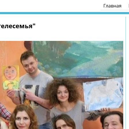
Главная
телесемья"