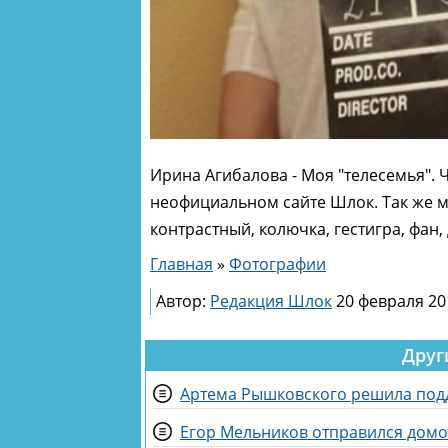
Ирина Агибалова - Моя "телесемья". 
неофициальном сайте Шлок. Так же мо
контрастный, колючка, гестигра, фан,
Главная
»
Фотографии
Автор:
Редакция Шлок
20 февраля 20
Друг
Артема Рышковского решила под