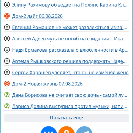
Элину Рахимову объедает на Поляне Карина Клочкова
Дом-2 лайт 06.08.2026
Евгений Ромашов не может развлекаться из-за беременности жены Анастасии
Алексей Адеев чуть не погиб на свидании с Иваной Михайличенко
Надя Ермакова рассказала о влюбленности в Артёма Рышковского
Артема Рышковского решила поддержать Надежда Ермакова
Сергей Хорошев уверяет, что он не изменял жене
Дом-2 Новая жизнь 07.08.2026
Дана Борисова не считает свою дочь - самой лучшей дочерью на свете
Лариса Долина выступила против музыки, написанной искусственным интеллектом
Показать еще