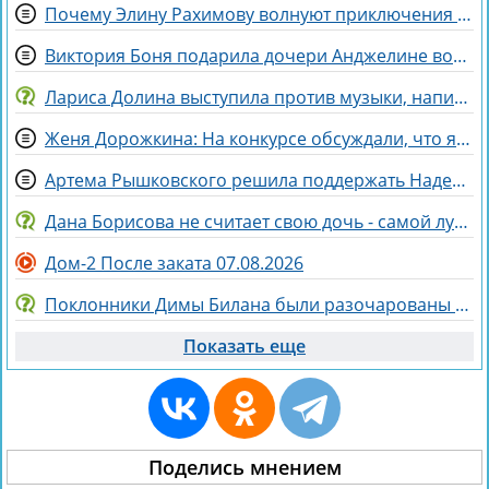
Почему Элину Рахимову волнуют приключения Ермаковой в шкафу
Виктория Боня подарила дочери Анджелине волшебного коня
Лариса Долина выступила против музыки, написанной искусственным интеллектом
Женя Дорожкина: На конкурсе обсуждали, что я злая и мстительная
Артема Рышковского решила поддержать Надежда Ермакова
Дана Борисова не считает свою дочь - самой лучшей дочерью на свете
Дом-2 После заката 07.08.2026
Поклонники Димы Билана были разочарованы его последним концертом
Показать еще
Поделись мнением