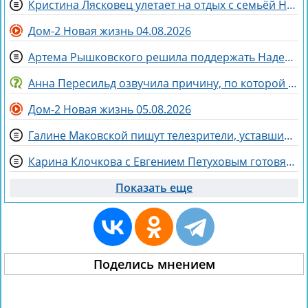
Кристина Лясковец улетает на отдых с семьёй Никиты Гуранды
Дом-2 Новая жизнь 04.08.2026
Артема Рышковского решила поддержать Надежда Ермакова
Анна Пересильд озвучила причину, по которой она выбрала курс Дарьи Мороз
Дом-2 Новая жизнь 05.08.2026
Галине Маковской пишут телезрители, уставшие от Элины Рахимовой
Карина Клочкова с Евгением Петуховым готовятся к «Китайским каникулам»
Показать еще
Поделись мнением