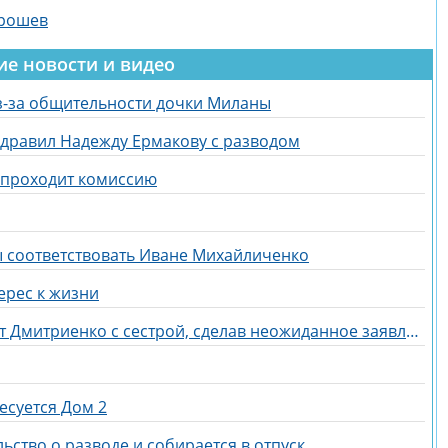
орошев
ие новости и видео
з-за общительности дочки Миланы
дравил Надежду Ермакову с разводом
и проходит комиссию
бы соответствовать Иване Михайличенко
ерес к жизни
Линочка Ли отреагировала на дуэт Дмитриенко с сестрой, сделав неожиданное заявление
есуется Дом 2
ьство о разводе и собирается в отпуск