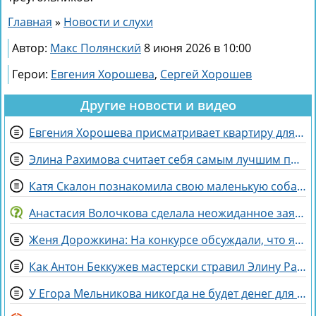
Главная
»
Новости и слухи
Автор:
Макс Полянский
8 июня 2026 в 10:00
Герои:
Евгения Хорошева
,
Сергей Хорошев
Другие новости и видео
Евгения Хорошева присматривает квартиру для покупки в Питере
Элина Рахимова считает себя самым лучшим подарком на день рождения
Катя Скалон познакомила свою маленькую собаку Еву с большим другом Женей
Анастасия Волочкова сделала неожиданное заявление о дочери
Женя Дорожкина: На конкурсе обсуждали, что я злая и мстительная
Как Антон Беккужев мастерски стравил Элину Рахимову и Веронику Гракович
У Егора Мельникова никогда не будет денег для Вероники Гракович